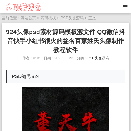
当前位置：
网站首页
>
源码模板
>
PSD头像源码
> 正文
924头像psd素材源码模板源文件 QQ微信抖
音快手小红书很火的签名百家姓氏头像制作
教程软件
作者：☞☞
日期：2020-11-23
分类：
PSD头像源码
PSD编号924