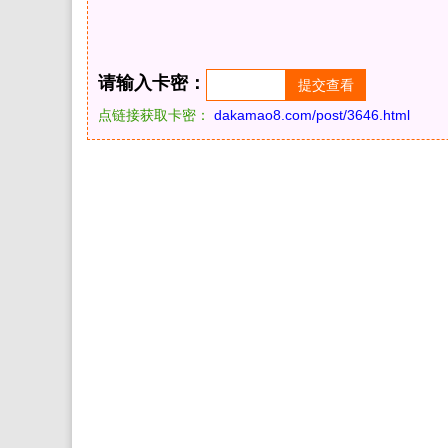
请输入卡密：
点链接获取卡密：
dakamao8.com/post/3646.html
本博客长期更新 微信头像 头像男生 头像女生 情侣头像 
计 做头像的软件 PSD头像源码免费分享 PSD样机 psd素
件模板金属质感3D姓氏头像科技姓氏头像雄鹰金色立体创
材源文件，木刻粉笔简约3d姓氏签名，QQ头像PSD源文
清简约商务头像PSD源文件，微信QQ头像签名百家姓氏
材模板源码，各种签名3D情侣男女生公会姓氏科技立体高清
源码,微信头像PSD源码,QQ头像PSD源码,情侣头像PSD源
生头像PSD源码，免费psd素材 psd模板 psd设计 psd
氏谐音梗头像卡通签名PSD模板源文件制作半无人直播
播间模板制作设计全家福姓氏头像微信背景素材psd源文件
间十二生肖励志姓氏头像微信背景素材psd源文件模板制
家福一家三口奶茶卡通双姓氏谐音头像素材PSD源文件模板
同款双姓氏情侣背景图PSD素材头像制作微信谐音梗签名图