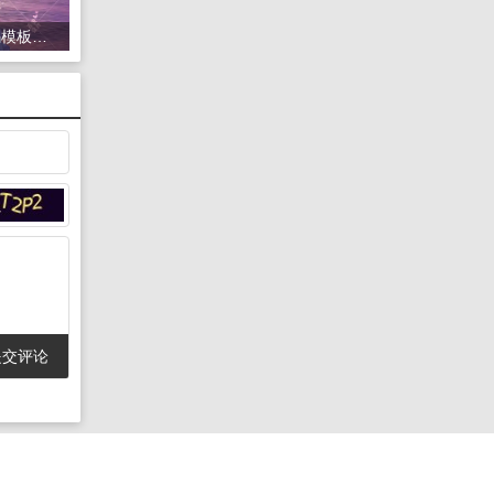
1435头像psd素材源码模板源文件 QQ微信抖音快手小红书很火的签名百家姓氏头像制作教程软件