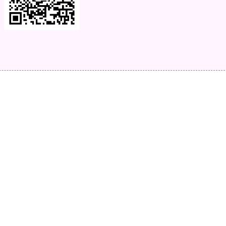
动漫头像 可爱头像 卡通头像 帅气头像专用大全 霸气头像 冷酷头像 头像制
材 psd模板 psd贴图 微信头像边框 古风静态头像QQ情侣微信游戏公会头
意头像木刻质感3d高清头像模板，3D立体蓝色梦幻姓氏签名头像，金属
件，本站精选微信QQ头像PSD源文件素材下载 各种签名3D情侣公会姓氏
情侣公会商务男女生PSD源文件素材模板源码，本站精选微信QQ头像PS
简约商务头像PSD源文件，这里有海量头像psd素材图片供您下载使用。
码,商务头像PSD源码,公会头像PSD源码,签名头像PSD源码,卡通头像PS
样机网站 psd样机素材 psd下载，头像psd头像 全家福psd头像 头像设计ps
教程，热销签名头像PSD源码模板文件包素材设计图片艺术字姓氏个性制
，2024抖音直播励志AI艺术字十二生肖psd文件模板定制素材姓氏头像
作，国庆节红色渐变奶茶情侣姓氏微信头像抖音快手直播psd模板源文件
，抖音快手半无人直播AI肌肉男孩头像微信小红书同款模板PSD源文件
，抖音快手半无人直播防姓名手写头像微信小红书同款模板PSD源文 头像