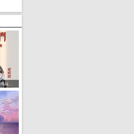
1416头像psd素材源码模板源文件 QQ微信抖音快手小红书很火的签名百家姓氏头像制作教程软件