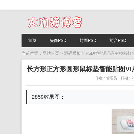
首页
头像PSD
封面PSD
前台PSD
当前位置：
网站首页
>
源码模板
>
PSD样机源码素材模板打
长方形正方形圆形鼠标垫智能贴图VI
作者：管理员
日期：20
2859效果图：