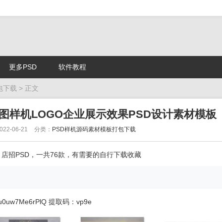
更多PSD
软件教程
包下载
> 正文
图样机LOGO企业展示效果PSD设计素材模板
22-06-21
分类：
PSD样机源码素材模板打包下载
，店招PSD，一共76款，有需要的自行下载收藏
1u0uw7Me6rPlQ
提取码：vp9e