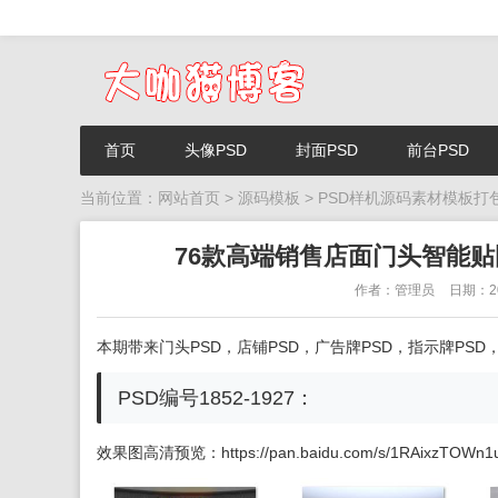
首页
头像PSD
封面PSD
前台PSD
当前位置：
网站首页
>
源码模板
>
PSD样机源码素材模板打
76款高端销售店面门头智能贴
作者：管理员
日期：20
本期带来门头PSD，店铺PSD，广告牌PSD，指示牌PSD
PSD编号1852-1927：
效果图高清预览
：
https://pan.baidu.com/s/1RAixzTOWn