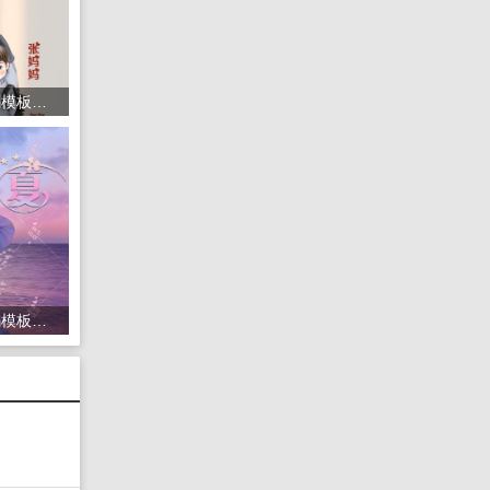
1416头像psd素材源码模板源文件 QQ微信抖音快手小红书很火的签名百家姓氏头像制作教程软件
1435头像psd素材源码模板源文件 QQ微信抖音快手小红书很火的签名百家姓氏头像制作教程软件