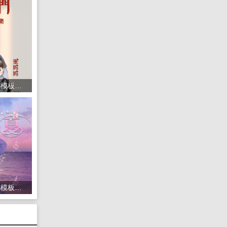
1416头像psd素材源码模板源文件 QQ微信抖音快手小红书很火的签名百家姓氏头像制作教程软件
1435头像psd素材源码模板源文件 QQ微信抖音快手小红书很火的签名百家姓氏头像制作教程软件