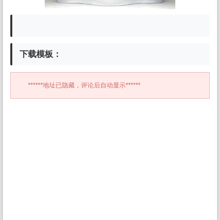
下载模板：
******地址已隐藏，评论后自动显示******
本博客长期更新 微信头像 头像男生 头像女生 情侣头像 动漫头像 可爱
头像 卡通头像 帅气头像专用大全 霸气头像 冷酷头像 头像制作 头像设
计 做头像的软件 PSD头像源码免费分享 PSD样机 psd素材 psd模板 p
sd贴图 微信头像边框 古风静态头像QQ情侣微信游戏公会头像PSD源
文件模板金属质感3D姓氏头像科技姓氏头像雄鹰金色立体创意头像木刻
质感3d高清头像模板 3D立体蓝色梦幻姓氏签名头像 金属立体头像素材
源文件 木刻粉笔简约3d姓氏签名 QQ头像PSD源文件 本站精选微信QQ
头像PSD源文件素材下载 各种签名3D情侣公会姓氏科技立体高清简约
商务头像PSD源文件 微信QQ头像签名百家姓氏情侣公会商务男女生P
SD源文件素材模板源码 本站精选微信QQ头像PSD源文件素材模板源
码，各种签名3D情侣男女生公会姓氏科技立体高清简约商务头像PSD